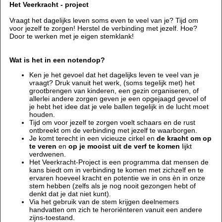
Het Veerkracht - project
Vraagt het dagelijks leven soms even te veel van je? Tijd om
voor jezelf te zorgen! Herstel de verbinding met jezelf. Hoe?
Door te werken met je eigen stemklank!
Wat is het in een notendop?
Ken je het gevoel dat het dagelijks leven te veel van je
vraagt? Druk vanuit het werk, (soms tegelijk met) het
grootbrengen van kinderen, een gezin organiseren, of
allerlei andere zorgen geven je een opgejaagd gevoel of
je hebt het idee dat je vele ballen tegelijk in de lucht moet
houden.
Tijd om voor jezelf te zorgen voelt schaars en de rust
ontbreekt om de verbinding met jezelf te waarborgen.
Je komt terecht in een vicieuze cirkel en
de kracht om op
te veren
en
op je mooist uit de verf te komen
lijkt
verdwenen.
Het Veerkracht-Project is een programma dat mensen de
kans biedt om in verbinding te komen met zichzelf en te
ervaren hoeveel kracht en potentie we in ons èn in onze
stem hebben (zelfs als je nog nooit gezongen hebt of
denkt dat je dat niet kunt).
Via het gebruik van de stem krijgen deelnemers
handvatten om zich te heroriënteren vanuit een andere
zijns-toestand.