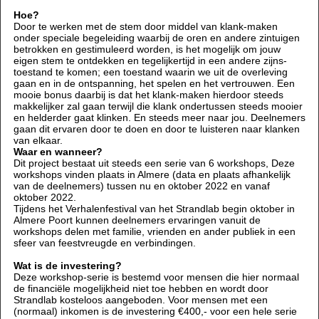
Hoe?
Door te werken met de stem door middel van klank-maken
onder speciale begeleiding waarbij de oren en andere zintuigen
betrokken en gestimuleerd worden, is het mogelijk om jouw
eigen stem te ontdekken en tegelijkertijd in een andere zijns-
toestand te komen; een toestand waarin we uit de overleving
gaan en in de ontspanning, het spelen en het vertrouwen. Een
mooie bonus daarbij is dat het klank-maken hierdoor steeds
makkelijker zal gaan terwijl die klank ondertussen steeds mooier
en helderder gaat klinken. En steeds meer naar jou. Deelnemers
gaan dit ervaren door te doen en door te luisteren naar klanken
van elkaar.
Waar en wanneer?
Dit project bestaat uit steeds een serie van 6 workshops, Deze
workshops vinden plaats in Almere (data en plaats afhankelijk
van de deelnemers) tussen nu en oktober 2022 en vanaf
oktober 2022.
Tijdens het Verhalenfestival van het Strandlab begin oktober in
Almere Poort kunnen deelnemers ervaringen vanuit de
workshops delen met familie, vrienden en ander publiek in een
sfeer van feestvreugde en verbindingen.
Wat is de investering?
Deze workshop-serie is bestemd voor mensen die hier normaal
de financiële mogelijkheid niet toe hebben en wordt door
Strandlab kosteloos aangeboden. Voor mensen met een
(normaal) inkomen is de investering €400,- voor een hele serie