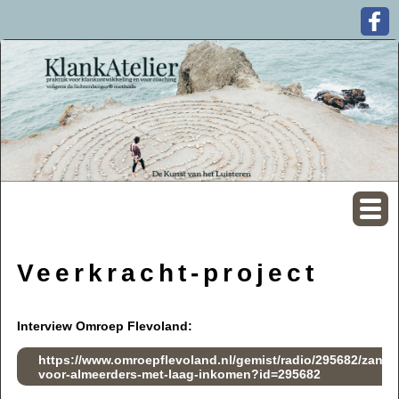
Veerkracht-project
Interview Omroep Flevoland:
https://www.omroepflevoland.nl/gemist/radio/295682/zangl
voor-almeerders-met-laag-inkomen?id=295682