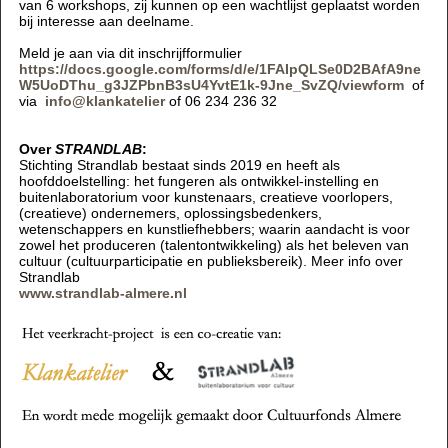
van 6 workshops, zij kunnen op een wachtlijst geplaatst worden
bij interesse aan deelname.
Meld je aan via dit inschrijfformulier
https://docs.google.com/forms/d/e/1FAIpQLSe0D2BAfA9ne
W5UoDThu_g3JZPbnB3sU4YvtE1k-9Jne_SvZQ/viewform
of
via
info@klankatelier
of 06 234 236 32
Over
STRANDLAB
:
Stichting Strandlab bestaat sinds 2019 en heeft als
hoofddoelstelling: het fungeren als ontwikkel-instelling en
buitenlaboratorium voor kunstenaars, creatieve voorlopers,
(creatieve) ondernemers, oplossingsbedenkers,
wetenschappers en kunstliefhebbers; waarin aandacht is voor
zowel het produceren (talentontwikkeling) als het beleven van
cultuur (cultuurparticipatie en publieksbereik). Meer info over
Strandlab
www.strandlab-almere.nl