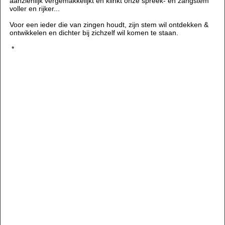
aanzienlijk vergemakkelijkt en klinkt onze spreek- en zangstem
voller en rijker...
Voor een ieder die van zingen houdt, zijn stem wil ontdekken &
ontwikkelen en dichter bij zichzelf wil komen te staan.
*
In de laatste eeuwen zijn er talloze technieken ontwikkeld om
mensen beter te leren zingen en spreken. De meeste van deze
technieken richten zich vooral op ademsteun en plaatsing van
geluid om een klankideaal te realiseren. Deze manier van zingen
wordt voornamenlijk gestuurd door het denken, de wil en de
emotie.
Ondanks deze technieken merkt men meestal dat zoiets
natuurlijks als zingen niet vanzelfsprekend is, nee, vaak zelfs
moeite kost.
De Lichtenberger
®
Methode gaat uit van de balans die kan
ontstaan tussen het denken enerzijds en de intuïtie en zintuigen
anderzijds. Als deze in harmonie met elkaar samen gebracht
worden, zullen het denken en de wil niet meer domineren en de
intuïtie en zintuigen meer vrijheid en inspraak krijgen.
Met dit inzicht worden opzienbarende resultaten geboekt bij
zangers, instrumentalisten, acteurs en sprekers, omdat er op
deze wijze een andere manier van horen mogelijk wordt. Vanuit
dit nieuwe horen gaat de stem vrijer en beter functioneren en zal
de klank oneindig kunnen groeien.