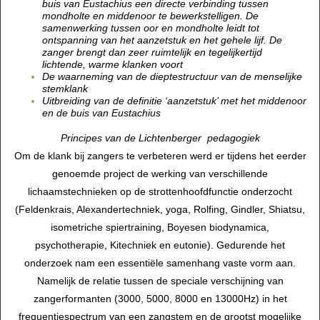
buis van Eustachius een directe verbinding tussen
mondholte en middenoor te bewerkstelligen. De
samenwerking tussen oor en mondholte leidt tot
ontspanning van het aanzetstuk en het gehele lijf. De
zanger brengt dan zeer ruimtelijk en tegelijkertijd
lichtende, warme klanken voort
De waarneming van de dieptestructuur van de menselijke
stemklank
Uitbreiding van de definitie ‘aanzetstuk’ met het middenoor
en de buis van Eustachius
Principes van de Lichtenberger pedagogiek
Om de klank bij zangers te verbeteren werd er tijdens het eerder
genoemde project de werking van verschillende
lichaamstechnieken op de strottenhoofdfunctie onderzocht
(Feldenkrais, Alexandertechniek, yoga, Rolfing, Gindler, Shiatsu,
isometriche spiertraining, Boyesen biodynamica,
psychotherapie, Kitechniek en eutonie). Gedurende het
onderzoek nam een essentiële samenhang vaste vorm aan.
Namelijk de relatie tussen de speciale verschijning van
zangerformanten (3000, 5000, 8000 en 13000Hz) in het
frequentiespectrum van een zangstem en de grootst mogelijke