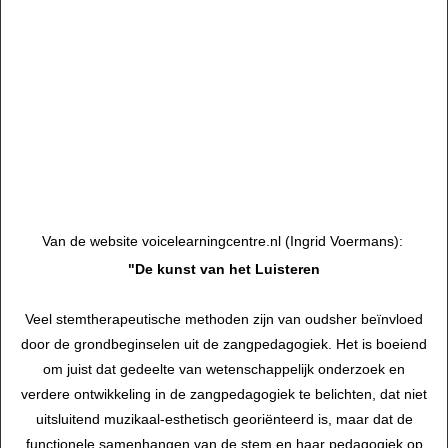
Maar de Lichtenberger
®
Methode heeft niet alleen invloed op de
stem en het instrument. Zij zal, omdat aandacht nu de plaats
van de wil inneemt, doorwerken in vele facetten van uw leven.
En dit zult u vanaf de eerste les zelf kunnen ervaren.
*
Het is niet eenvoudig om de Lichtenberger
®
Methode in een
paar zinnen te beschrijven. U zult tijdens een les gaandeweg
meer inzicht krijgen in de fenomenale veranderingen die deze
methode teweeg brengt.
*
Van de website voicelearningcentre.nl (Ingrid Voermans):
"De kunst van het Luisteren
Veel stemtherapeutische methoden zijn van oudsher beïnvloed
door de grondbeginselen uit de zangpedagogiek. Het is boeiend
om juist dat gedeelte van wetenschappelijk onderzoek en
verdere ontwikkeling in de zangpedagogiek te belichten, dat niet
uitsluitend muzikaal-esthetisch georiënteerd is, maar dat de
functionele samenhangen van de stem en haar pedagogiek op