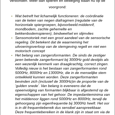
verbonden. Meer dan spieren en beweging staan nu op de
voorgrond:
Wat betreft het lichamelijk functioneren: de coördinatie
van de keten van negen diafragmen (regulatie van de
horizontale spiergroepen, bijvoorbeeld:middenrif,
mondbodem, zachte gehemelte en
bekkenbodemspieren), bindweefsel en slijmvlies
Sensomotoriek met een groot aandeel van de sensorische
regeling. Dit betekent dat de waarneming het
uitvoeringsverloop van de stemgeving regelt en niet een
motorisch concept
Het belang van zangersformanten. De sinds de zestiger
jaren bekende zangerformant bij 3000Hz gold destijds als
een wezenlijk kenmerk van draagkrachtig, correct zingen.
Volledig nieuw is het bestaan van zangerformanten rond
5000Hz, 8000Hz en 13000Hz, die in de menselijke stem
ontwikkeld kunnen worden. Deze zangerformanten
bevinden zich (inclusief de 3000Hz)in de proportie van de
‘gulden snede’. Van belang is eveneens dat de
opeenvolging van formanten blijkbaar is afgestemd op de
eigenschappen van het gehoor. De impedantieminima van
het middenoor liggen rond 5000Hz en 8000Hz, terwijl de
gehoorgang zijn eigenfrequentie bij 3000Hz heeft. Het oor
is in dit frequentiebereik dus sensibel aanspreekbaar.
Deze frequentiebereiken in de klank zijn in staat om via de