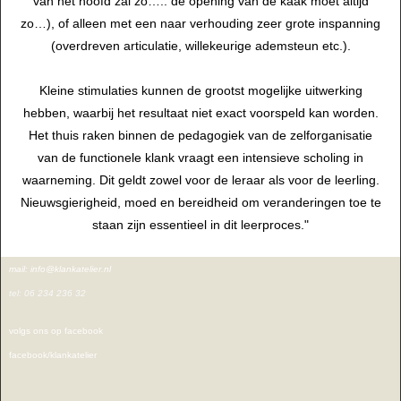
van het hoofd zal zo….. de opening van de kaak moet altijd
zo…), of alleen met een naar verhouding zeer grote inspanning
(overdreven articulatie, willekeurige ademsteun etc.).
Kleine stimulaties kunnen de grootst mogelijke uitwerking
hebben, waarbij het resultaat niet exact voorspeld kan worden.
Het thuis raken binnen de pedagogiek van de zelforganisatie
van de functionele klank vraagt een intensieve scholing in
waarneming. Dit geldt zowel voor de leraar als voor de leerling.
Nieuwsgierigheid, moed en bereidheid om veranderingen toe te
staan zijn essentieel in dit leerproces."
mail: info@klankatelier.nl
tel: 06 234 236 32
volgs ons op facebook
facebook/klankatelier