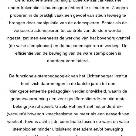
De functionele stemtraining probeerde aanvankelijk het
onderdrukventiel lichaamsgeoriënteerd te stimuleren. Zangers
proberen in de praktijk vaak een gevoel van steun teweeg te
brengen door manipulatie van de ademspieren. Echter als de
verkeerde ademspieren tot controle van de stem worden
ingezet, zet men eveneens de werking van het bovendrukventiel
(de valse stemplooien) en de hulpademspieren in werking. De
efficiëntie van de beweging van de ware stemplooien is
daardoor verminderd.
De functionele stempedagogiek van het Lichtenberger Institut
heeft zich daarentegen in de laatste jaren tot een
‘klankgeoriënteerde pedagogiek’ verder ontwikkeld, waarin de
gehoorwaarneming een zeer gedifferentieerde en uitermate
belangrijke rol speelt. Gisela Rohmert ziet het onderdruk-
(vacuüm)/ bovendrukmechanisme nu meer als een netwerk van
weefsel. Tevens acht zij de coördinatie tussen de ware en valse
stemplooien minder uitsluitend met adem en/of beweging