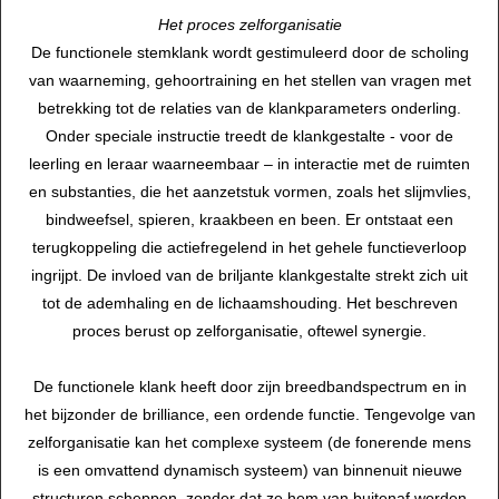
Het proces zelforganisatie
De functionele stemklank wordt gestimuleerd door de scholing
van waarneming, gehoortraining en het stellen van vragen met
betrekking tot de relaties van de klankparameters onderling.
Onder speciale instructie treedt de klankgestalte - voor de
leerling en leraar waarneembaar – in interactie met de ruimten
en substanties, die het aanzetstuk vormen, zoals het slijmvlies,
bindweefsel, spieren, kraakbeen en been. Er ontstaat een
terugkoppeling die actiefregelend in het gehele functieverloop
ingrijpt. De invloed van de briljante klankgestalte strekt zich uit
tot de ademhaling en de lichaamshouding. Het beschreven
proces berust op zelforganisatie, oftewel synergie.
De functionele klank heeft door zijn breedbandspectrum en in
het bijzonder de brilliance, een ordende functie. Tengevolge van
zelforganisatie kan het complexe systeem (de fonerende mens
is een omvattend dynamisch systeem) van binnenuit nieuwe
structuren scheppen, zonder dat ze hem van buitenaf worden